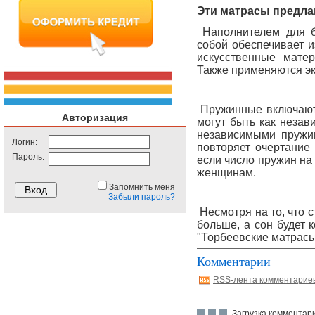
Эти матрасы предла
Наполнителем для б
собой обеспечивает и
искусственные мате
Также применяются эк
Пружинные включают 
Авторизация
могут быть как незав
независимыми пружин
Логин:
повторяет очертание
Пароль:
если число пружин на
женщинам.
Запомнить меня
Забыли пароль?
Несмотря на то, что 
больше, а сон будет 
"Торбеевские матрасы В
Комментарии
RSS-лента комментарие
Загрузка комментари