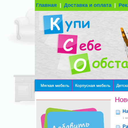
Главная
|
Доставка и оплата
|
Рек
Мягкая мебель
Корпусная мебель
Детск
Нов
На
1 м
Ра