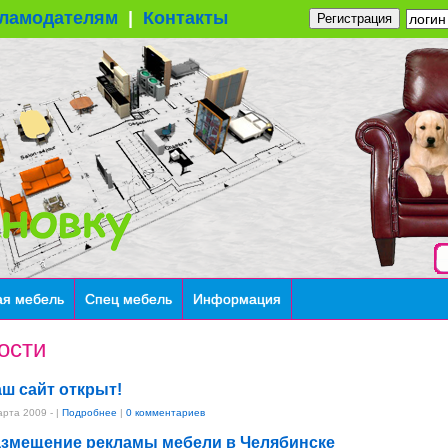
ламодателям
|
Контакты
Регистрация
ая мебель
Спец мебель
Информация
ости
ш сайт открыт!
арта 2009 -
|
Подробнее
|
0 комментариев
змещение рекламы мебели в Челябинске