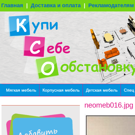
Главная
|
Доставка и оплата
|
Рекламодателям
Мягкая мебель
Корпусная мебель
Детская мебель
Спец
neomeb016.jpg