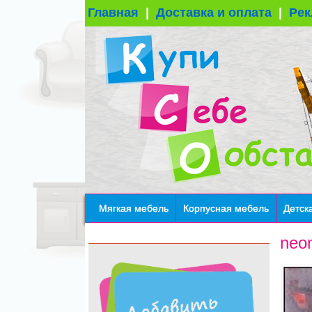
Главная
|
Доставка и оплата
|
Рек
Мягкая мебель
Корпусная мебель
Детск
neo