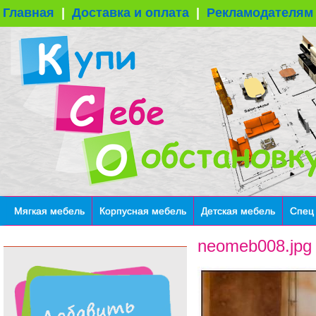
Главная
|
Доставка и оплата
|
Рекламодателям
Мягкая мебель
Корпусная мебель
Детская мебель
Спец
neomeb008.jpg