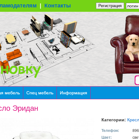
ламодателям
|
Контакты
Регистрация
ая мебель
Спец мебель
Информация
сло Эридан
Категории:
Крес
Телефон:
896
Цвет:
све