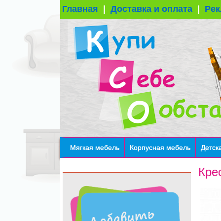
Главная
|
Доставка и оплата
|
Рек
Мягкая мебель
Корпусная мебель
Детск
Кре