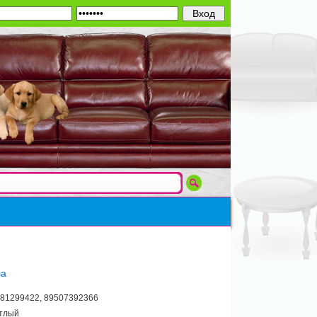
ла
81299422, 89507392366
тлый