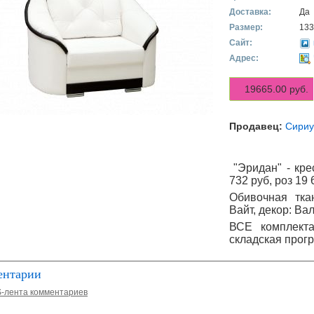
Доставка:
Да
Размер:
133
Сайт:
Адрес:
19665.00 руб.
Продавец:
Сириу
"Эридан" - кре
732 руб, роз 19 
Обивочная тка
Вайт, декор: Ва
ВСЕ комплекта
складская прог
ентарии
-лента комментариев