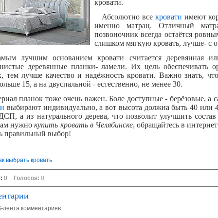
кровати.
Абсолютно все
кровати
имеют кор
именно матрац. Отличный матр
позвоночник всегда остаётся ровн
слишком мягкую кровать, лучше- с 
 лучшим основанием кровати считается деревянная или 
нистые деревянные планки- ламели. Их цель обеспечивать о
к, тем лучше качество и надёжность кровати. Важно знать, чт
ольше 15, а на двуспальной - естественно, не менее 30.
ал планок тоже очень важен. Боле доступные - берёзовые, а с
ти
выбирают индивидуально, а вот высота должна быть 40 или 4
ДСП, а из натурального дерева, что позволит улучшить состав
вам нужно
купить кровать в Челябинске
, обращайтесь в интерне
ть правильный выбор!
ак выбрать кровать
г:
0
Голосов:
0
ентарии
-лента комментариев