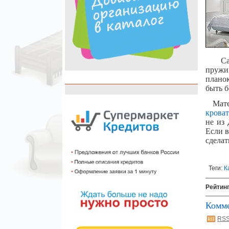
Самым
пружи
плано
быть б
Матери
крова
не из 
Если 
сдела
Теги:
К
Рейтин
Комм
RSS