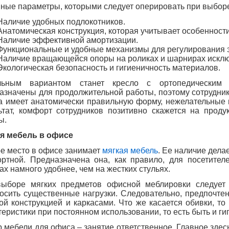
ные параметры, которыми следует оперировать при выбо
Наличие удобных подлокотников.
Анатомическая конструкция, которая учитывает особенности
Наличие эффективной амортизации.
Функциональные и удобные механизмы для регулирования э
Наличие вращающейся опоры на роликах и шарнирах исключ
Экологическая безопасность и гигиеничность материалов.
льным вариантом станет кресло с ортопедическим 
азначены для продолжительной работы, поэтому сотрудник
а имеет анатомически правильную форму, нежелательные н
ьтат, комфорт сотрудников позитивно скажется на проду
ы.
я мебель в офисе
е место в офисе занимает
мягкая мебель
. Ее наличие дела
ртной. Предназначена она, как правило, для посетите
ах намного удобнее, чем на жестких стульях.
ыборе мягких предметов офисной меблировки следует 
осить существенные нагрузки. Следовательно, предпочт
ой конструкцией и каркасами. Что же касается обивки, то
теристики при постоянном использовании, то есть быть и ги
 мебели для офиса – занятие ответственное. Главное здес