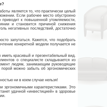
е?
оты является то, что практически целый
ложении. Если рабочее место обустроено
о приводит к повышенной утомляемости,
оянии и становится причиной снижения
толь негативных последствий, достаточно
сто запутаться. Кажется, что подобрать
почтение конкретной модели получается не
 иметь красивый и презентабельный вид.
клиентов о специалисте складывается из
 момент людям, занимающим руководящие
, порой можно забыть об эргономических
остью ни в коем случае нельзя!
 ни эргономичными характеристиками. Это
станет удачной «инвестицией» в здоровье
ии.