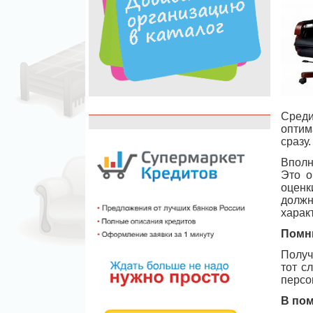
Среди
оптим
сразу.
Вполн
Это о
оценк
должн
характ
Помн
Получ
тот с
персо
В по