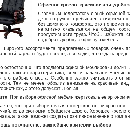
Офисное кресло: красивое или удобно
Огромным недостатком любой офисной раб
день сотрудник пребывает в сидячем по
без должного комфорта, это непременн
негативно сказывается на общем сост
продуктивности труда. Чтобы избежать с
подобрать удобную офисную мебель.
 широкого ассортимента предлагаемых товаров очень про
альный вариант будет просто, а выходит, что отдать пред
е естественно, что предметы офисной меблировки должны
чень важная характеристика, ведь изначальное мнение 
и его рабочего места. Особенно важно учитывать этот
ости. Тем не менее, обратив внимание на красивый вид
еристиках, а этого допускать нельзя.
ите!
При выборе офисной мебели жертвовать ее эргономичн
ается, что при выборе нельзя пожертвовать ни красотой,
лучай, когда экономия обойдется дорого. Хорошее кресло 
нала, а также поможет создать позитивное мнение о компан
мощь покупателю: важнейшие критерии выбора