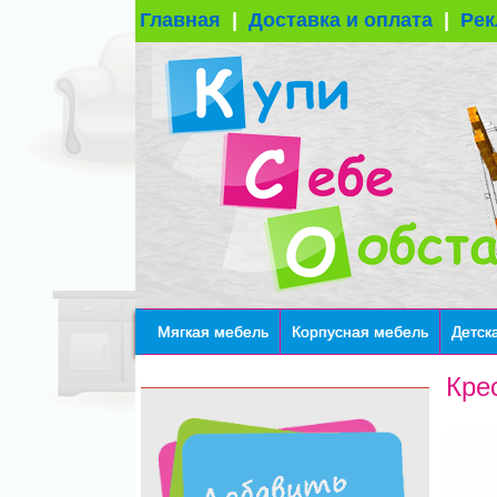
Главная
|
Доставка и оплата
|
Рек
Мягкая мебель
Корпусная мебель
Детск
Кре