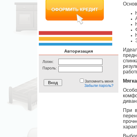
Основ
Идеа
Авторизация
предн
спинк
Логин:
резул
Пароль:
работ
Мягка
Запомнить меня
Забыли пароль?
Особо
комфо
диван
При в
перен
прочн
харак
Выбор