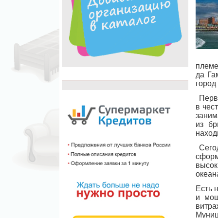
племе
да Га
город
Перво
в чес
зани
из бр
наход
Сегод
сформ
высок
океан
Есть 
и мощ
витра
Муниц