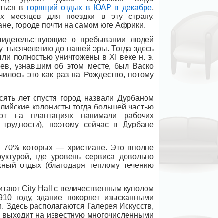
яться в
горящий отдых в ЮАР в декабре
,
х месяцев для поездки в эту страну.
не, городе почти на самом юге Африки.
видетельствующие о пребывании людей
му тысячелетию до нашей эры. Тогда здесь
ли полностью уничтожены в XI веке н. э.
ев, узнавшим об этом месте, был Васко
чилось это как раз на Рождество, потому
сять лет спустя город назвали Дурбаном
глийские колонисты тогда большей частью
бот на плантациях нанимали рабочих
 трудности), поэтому сейчас в Дурбане
и 70% которых — христиане. Это вполне
уктурой, где уровень сервиса довольно
ный отдых (благодаря теплому течению
итают City Hall с величественным куполом
10 году, здание покоряет изысканными
 Здесь располагаются Галерея Искусств,
ll выходит на известную многочисленными