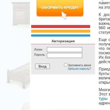
памят
на эт
К дос
брита
важны
960 к
статуя
Еще о
Авторизация
получ
что п
Логин:
посмо
Пароль:
Их бо
дейст
Запомнить меня
Забыли пароль?
Приед
бухты
велич
откры
Многи
Этот 
туры
адрен