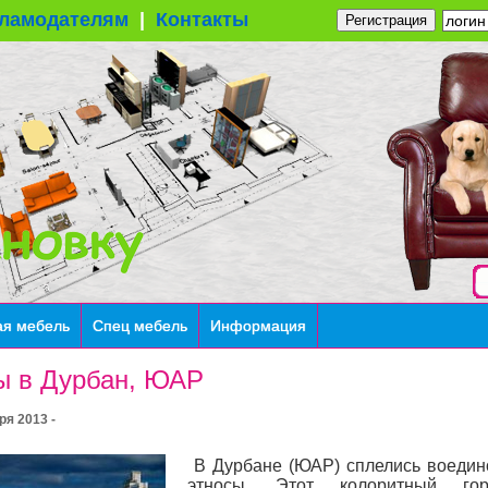
ламодателям
|
Контакты
Регистрация
ая мебель
Спец мебель
Информация
ы в Дурбан, ЮАР
ря 2013 -
В Дурбане (ЮАР) сплелись воедино
этносы. Этот колоритный г