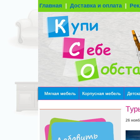
Главная
|
Доставка и оплата
|
Рек
Мягкая мебель
Корпусная мебель
Детск
Тур
26 нояб