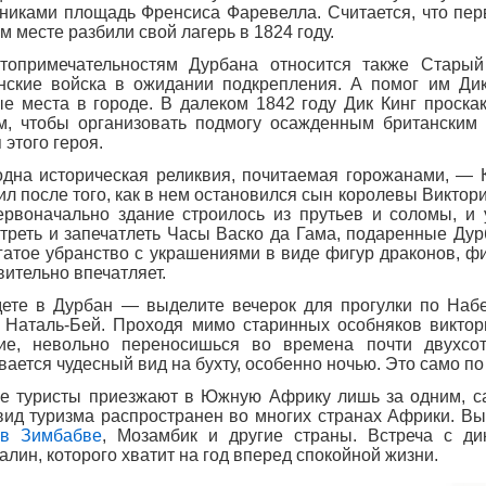
никами площадь Френсиса Фаревелла. Считается, что пе
ом месте разбили свой лагерь в 1824 году.
топримечательностям Дурбана относится также Старый
нские войска в ожидании подкрепления. А помог им Дик
е места в городе. В далеком 1842 году Дик Кинг проска
м, чтобы организовать подмогу осажденным британским 
 этого героя.
дна историческая реликвия, почитаемая горожанами, — К
ил после того, как в нем остановился сын королевы Виктори
ервоначально здание строилось из прутьев и соломы, и
треть и запечатлеть Часы Васко да Гама, подаренные Дур
гатое убранство с украшениями в виде фигур драконов, ф
вительно впечатляет.
ете в Дурбан — выделите вечерок для прогулки по Наб
 Наталь-Бей. Проходя мимо старинных особняков виктор
ие, невольно переносишься во времена почти двухсо
вается чудесный вид на бухту, особенно ночью. Это само по 
е туристы приезжают в Южную Африку лишь за одним, 
вид туризма распространен во многих странах Африки. В
 в Зимбабве
, Мозамбик и другие страны. Встреча с д
алин, которого хватит на год вперед спокойной жизни.