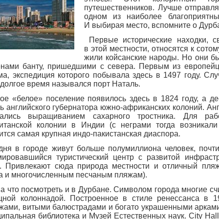
путешественников. Лучше отправл
одном из наиболее благоприятны
И выбирая место, вспомните о Дурба
Первые исторические находки, с
в этой местности, относятся к сото
жили койсанские народы. Но они бы
нами банту, пришедшими с севера. Первым из европейц
ма, экспедиция которого побывала здесь в 1497 году. Слу
 долгое время назывался порт Наталь.
е «белое» поселение появилось здесь в 1824 году, а де
ть английского губернатора южно-африканских колоний. Ан
мались выращиванием сахарного тростника. Для ра
итанской колонии в Индии (с неграми тогда возникали
ится самая крупная индо-пакистанская диаспора.
ня в городе живут больше полумиллиона человек, почт
ировавшийся туристический центр с развитой инфрастр
. Привлекают сюда природа местности и отличный пляж
а и многочисленным песчаным пляжам).
на что посмотреть и в Дурбане. Символом города многие сч
ной колоннадой. Построенное в стиле ренессанса в 19
жами, витыми балюстрадами и богато украшенными арками.
ипальная библиотека и Музей Естественных наук. City Ha