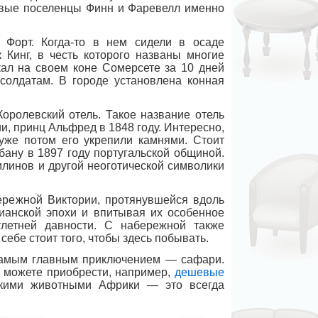
рвые поселенцы Финн и Фаревелл именно
 Форт. Когда-то в нем сидели в осаде
 Кинг, в честь которого названы многие
кал на своем коне Сомерсете за 10 дней
солдатам. В городе установлена конная
оролевский отель. Такое название отель
и, принц Альфред в 1848 году. Интересно,
 уже потом его укрепили камнями. Стоит
бану в 1897 году португальской общиной.
илинов и другой неоготической символики
ережной Виктории, протянувшейся вдоль
ианской эпохи и впитывая их особенное
тлетней давности. С набережной также
себе стоит того, чтобы здесь побывать.
самым главным приключением — сафари.
ы можете приобрести, например,
дешевые
икими животными Африки — это всегда