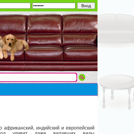
 африканский, индийский и европейский
ород удивит даже видавших виды